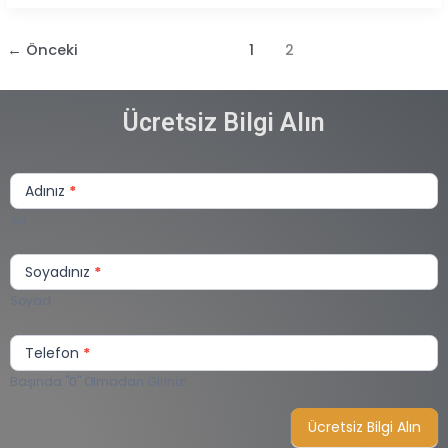
←
Önceki
1
2
Ücretsiz Bilgi Alın
Sizi
Arayalım
Adınız
*
Lite
Ad
Soyadınız
*
Soyad
Telefon
*
Başında "0" Olmadan Giriniz!
Ücretsiz Bilgi Alın