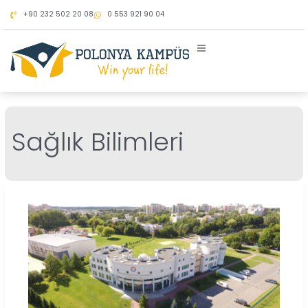
İçeriğe
+90 232 502 20 08
0 553 921 90 04
atla
Sağlık Bilimleri