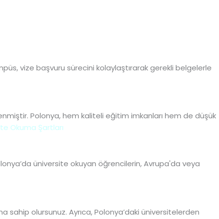
üs, vize başvuru sürecini kolaylaştırarak gerekli belgelerle
enmiştir. Polonya, hem kaliteli eğitim imkanları hem de düşük
te Okuma Şartları
 Polonya’da üniversite okuyan öğrencilerin, Avrupa'da veya
atına sahip olursunuz. Ayrıca, Polonya’daki üniversitelerden