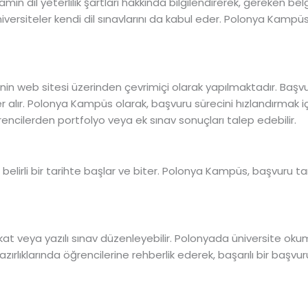
n dil yeterlilik şartları hakkında bilgilendirerek, gereken bel
 üniversiteler kendi dil sınavlarını da kabul eder. Polonya Kampü
enin web sitesi üzerinden çevrimiçi olarak yapılmaktadır. Başvu
r alır. Polonya Kampüs olarak, başvuru sürecini hızlandırmak içi
encilerden portfolyo veya ek sınav sonuçları talep edebilir.
belirli bir tarihte başlar ve biter. Polonya Kampüs, başvuru ta
kat veya yazılı sınav düzenleyebilir. Polonyada üniversite okum
rlıklarında öğrencilerine rehberlik ederek, başarılı bir başvu