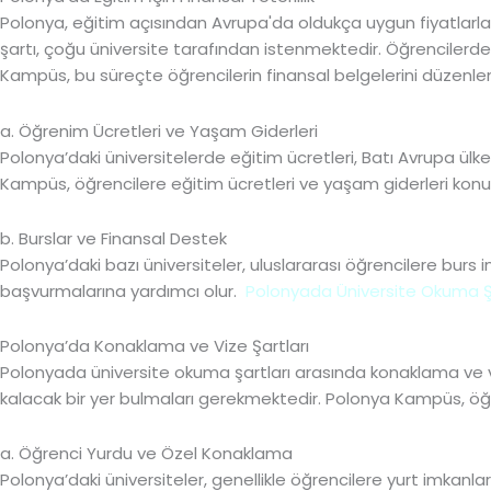
Polonya, eğitim açısından Avrupa'da oldukça uygun fiyatlarla ka
şartı, çoğu üniversite tarafından istenmektedir. Öğrencilerden,
Kampüs, bu süreçte öğrencilerin finansal belgelerini düzenl
a. Öğrenim Ücretleri ve Yaşam Giderleri
Polonya’daki üniversitelerde eğitim ücretleri, Batı Avrupa ülk
Kampüs, öğrencilere eğitim ücretleri ve yaşam giderleri konus
b. Burslar ve Finansal Destek
Polonya’daki bazı üniversiteler, uluslararası öğrencilere bur
başvurmalarına yardımcı olur.
Polonyada Üniversite Okuma Şa
Polonya’da Konaklama ve Vize Şartları
Polonyada üniversite okuma şartları arasında konaklama ve vi
kalacak bir yer bulmaları gerekmektedir. Polonya Kampüs, öğr
a. Öğrenci Yurdu ve Özel Konaklama
Polonya’daki üniversiteler, genellikle öğrencilere yurt imka