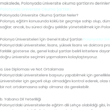
makalede, Polonyada üniversite okuma şartlarını derinleme
Polonyada Üniversite Okuma Şartları
Polonyada Üniversite Okuma Şartları Neler?
Polonya, eğitim konusunda köklü bir geçmişe sahip olup, dünya
sağlar; ancak, bu süreci doğru şekilde yönetebilmek için Polo
Polonya Üniversiteleri İçin Genel Kabul Şartları
Polonyada Üniv
Polonya’daki üniversiteler, lisans, yüksek lisans ve doktora p
farklılık gösterse de, genel kabul şartları belirli kriterlere d
doğru üniversite seçimini yapmalarını kolaylaştırıyoruz.
a. Lise Diploması ve Not Ortalaması
Polonya’daki üniversitelere başvuru yapabilmek için genellik
üniversiteler için geçerli olup olmadığını kontrol ederek, ola
bir not ortalamasına sahip olmanız da gerekebilir.
b. Yabancı Dil Yeterliliği
Polonya’daki üniversitelerde eğitim dili Lehçe olabildiği gibi,