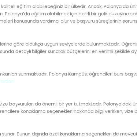
liteli eğitim alabileceğiniz bir ülkedir. Ancak, Polonya’da üniv
 Polonya’da eğitim alabilmek için belirli bir gelir düzeyine sah
emeleri konusunda yardımcı olur ve başvuru süreçlerinin soru
elerine göre oldukça uygun seviyelerde bulunmaktadır. Öğrenim 
unda detaylı bilgiler sunarak bütçelerini en verimli şekilde a
s imkanları sunmaktadır. Polonya Kampüs, öğrencileri burs başv
rtları
ze başvuruları da önemli bir yer tutmaktadır. Polonya’daki ün
encilere konaklama seçenekleri hakkında bilgi verirken, vize 
nları sunar. Bunun dışında özel konaklama seçenekleri de mevc