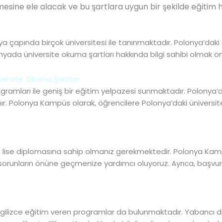
sine ele alacak ve bu şartlara uygun bir şekilde eğitim h
 çapında birçok üniversitesi ile tanınmaktadır. Polonya’daki ü
nyada üniversite okuma şartları hakkında bilgi sahibi olmak ön
ersite Okuma Şartları
rogramları ile geniş bir eğitim yelpazesi sunmaktadır. Polonya’
ayanır. Polonya Kampüs olarak, öğrencilere Polonya’daki üniversi
le lise diplomasına sahip olmanız gerekmektedir. Polonya Kam
sı sorunların önüne geçmenize yardımcı oluyoruz. Ayrıca, başvu
 İngilizce eğitim veren programlar da bulunmaktadır. Yabancı dil