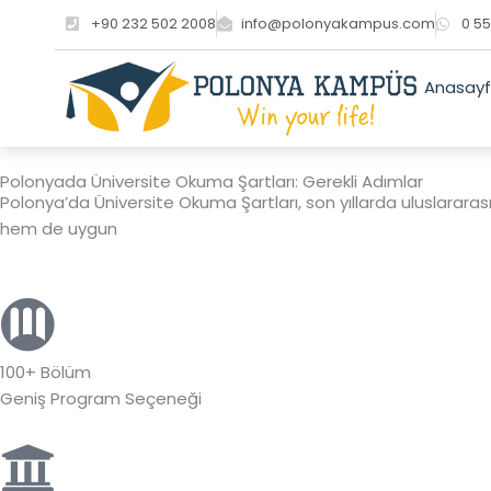
İçeriğe
+90 232 502 2008
info@polonyakampus.com
0 55
atla
Anasay
Polonyada Üniversite Okuma Şartları: Gerekli Adımlar
Polonya’da Üniversite Okuma Şartları, son yıllarda uluslararas
hem de uygun
100+ Bölüm
Geniş Program Seçeneği