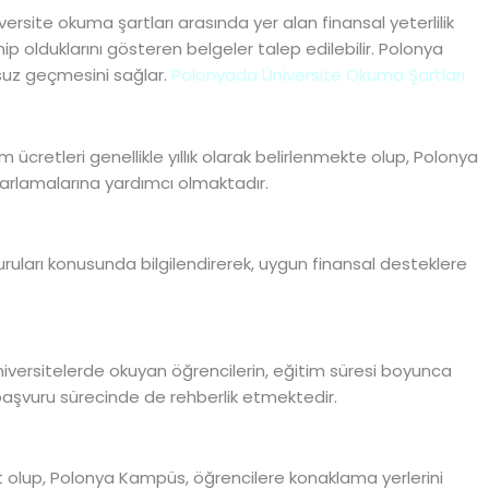
ersite okuma şartları arasında yer alan finansal yeterlilik
ip olduklarını gösteren belgeler talep edilebilir. Polonya
nsuz geçmesini sağlar.
Polonyada Üniversite Okuma Şartları
ücretleri genellikle yıllık olarak belirlenmekte olup, Polonya
yarlamalarına yardımcı olmaktadır.
uruları konusunda bilgilendirerek, uygun finansal desteklere
iversitelerde okuyan öğrencilerin, eğitim süresi boyunca
başvuru sürecinde de rehberlik etmektedir.
ut olup, Polonya Kampüs, öğrencilere konaklama yerlerini