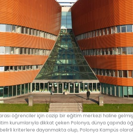
arası öğrenciler için cazip bir eğitim merkezi haline gelmi
ğitim kurumlarıyla dikkat çeken Polonya, dünya çapında öğ
 belirli kriterlere dayanmakta olup, Polonya Kampüs olara