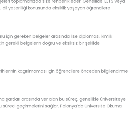
geleri toplamanızda size rehberlik eder. Genellikle IELTS veya
s, dil yeterliliği konusunda eksiklik yaşayan öğrencilere
ru için gereken belgeler arasında lise diploması, kimlik
n gerekli belgelerin doğru ve eksiksiz bir şekilde
rihlerinin kaçırılmaması için öğrencilere önceden bilgilendirme
a şartları arasında yer alan bu süreç, genellikle üniversiteye
ru süreci geçirmelerini sağlar. Polonya’da Üniversite Okuma