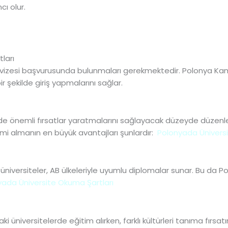
ı olur.
ları
i vizesi başvurusunda bulunmaları gerekmektedir. Polonya Kamp
r şekilde giriş yapmalarını sağlar.
inde önemli fırsatlar yaratmalarını sağlayacak düzeyde düzenl
imi almanın en büyük avantajları şunlardır:
Polonyada Üniversi
ki üniversiteler, AB ülkeleriyle uyumlu diplomalar sunar. Bu da
yada Üniversite Okuma Şartları
aki üniversitelerde eğitim alırken, farklı kültürleri tanıma fırs