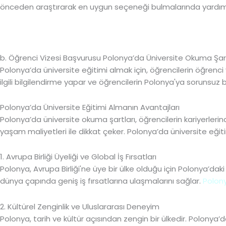
önceden araştırarak en uygun seçeneği bulmalarında yardımc
b. Öğrenci Vizesi Başvurusu Polonya’da Üniversite Okuma Şart
Polonya’da üniversite eğitimi almak için, öğrencilerin öğrenc
ilgili bilgilendirme yapar ve öğrencilerin Polonya'ya sorunsuz bi
Polonya’da Üniversite Eğitimi Almanın Avantajları
Polonya’da üniversite okuma şartları, öğrencilerin kariyerler
yaşam maliyetleri ile dikkat çeker. Polonya’da üniversite eğit
1. Avrupa Birliği Üyeliği ve Global İş Fırsatları
Polonya, Avrupa Birliği'ne üye bir ülke olduğu için Polonya’da
dünya çapında geniş iş fırsatlarına ulaşmalarını sağlar.
Polon
2. Kültürel Zenginlik ve Uluslararası Deneyim
Polonya, tarih ve kültür açısından zengin bir ülkedir. Polonya’d