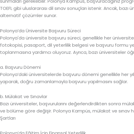
sunmaları gerekebilir. Polonya Kampüs, başvuracağınız programı
TOEFL gibi uluslararası dil sınav sonuçları istenir. Ancak, bazı
alternatif çözümler sunar.
Polonya’da Üniversite Başvuru Süreci
Polonya'da üniversite başvuru süreci, genellikle her üniversit
fotokopisi, pasaport, dil yeterlilik belgesi ve başvuru formu ye
toplanmasına yardımcı oluyoruz. Ayrıca, bazı üniversiteler öğr
a. Başvuru Dönemi
Polonya’daki üniversitelerde başvuru dönemi genellikle her yıl 
yaparak, doğru zamanlamayla başvuru yapılmasını sağlar.
b. Mülakat ve Sınavlar
Bazı üniversiteler, başvurularını değerlendirdikten sonra müla
ve bölüme göre değişir. Polonya Kampüs, mülakat ve sınav hazı
Şartları
Polonya’da Eğitim İçin Finansal Yeterlilik