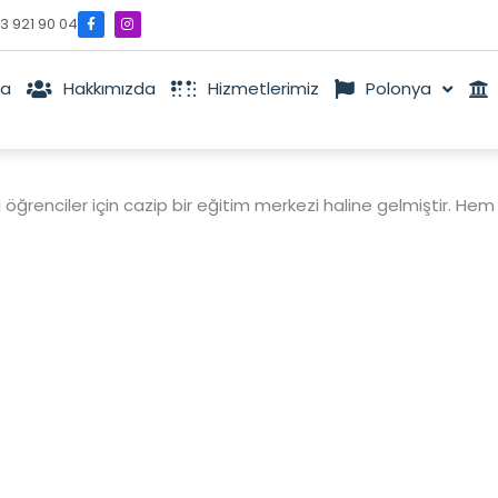
F
I
3 921 90 04
a
n
c
s
e
t
b
a
o
g
fa
Hakkımızda
Hizmetlerimiz
Polonya
o
r
k
a
-
m
f
ı öğrenciler için cazip bir eğitim merkezi haline gelmiştir. H