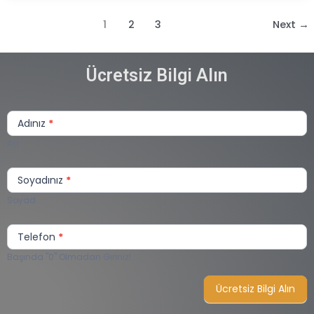
1
2
3
Next
→
Ücretsiz Bilgi Alın
Sizi
Arayalım
Adınız
*
Lite
Ad
Soyadınız
*
Soyad
Telefon
*
Başında "0" Olmadan Giriniz!
Ücretsiz Bilgi Alın