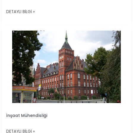
DETAYLI BILGI »
İNŞAAT
İnşaat Mühendisliği
MÜHENDISLIĞI
DETAYLI BILGI »