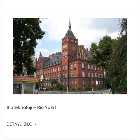
BIOTEKNOLOJI
Bioteknoloji – Bio Yakıt
–
BIO
DETAYLI BILGI »
YAKIT