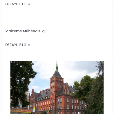
DETAYLI BILGI »
UÇAK
TASARIM
MALZEME
Malzeme Mühendisliği
MÜHENDISLIĞI
DETAYLI BILGI »