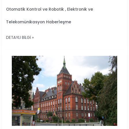
OTOMATIK
Otomatik Kontrol ve Robotik , Elektronik ve
KONTROL
VE
Telekomünikasyon Haberleşme
ROBOTIK
,
DETAYLI BILGI »
ELEKTRONIK
VE
TELEKOMÜNIKASYON
HABERLEŞME