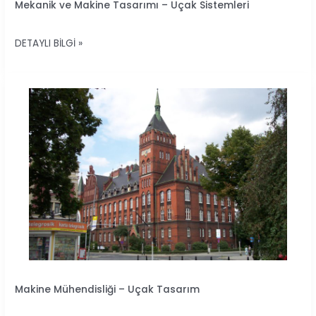
Mekanik ve Makine Tasarımı – Uçak Sistemleri
VE
MAKINE
DETAYLI BILGI »
TASARIMI
–
UÇAK
SISTEMLERI
MAKINE
Makine Mühendisliği – Uçak Tasarım
MÜHENDISLIĞI
–