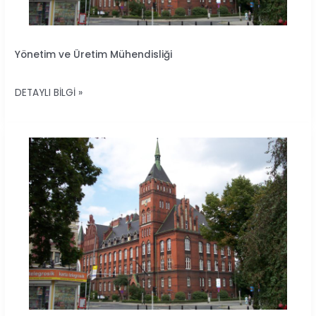
YÖNETIM
Yönetim ve Üretim Mühendisliği
VE
ÜRETIM
DETAYLI BILGI »
MÜHENDISLIĞI