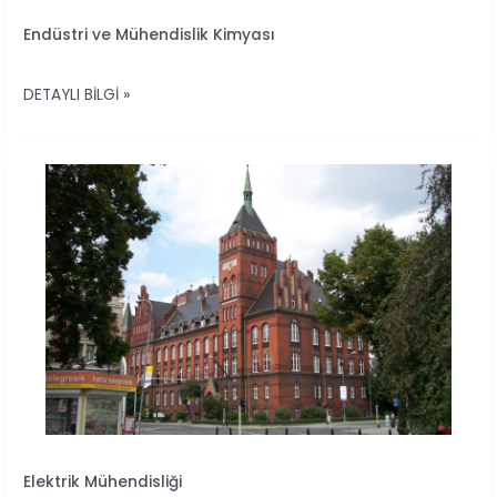
ENDÜSTRI
Endüstri ve Mühendislik Kimyası
VE
MÜHENDISLIK
DETAYLI BILGI »
KIMYASI
ELEKTRIK
Elektrik Mühendisliği
MÜHENDISLIĞI