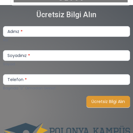
Ücretsiz Bilgi Alın
Sizi
Arayalım
Adınız
*
Lite
Ad
Soyadınız
*
Soyad
Telefon
*
Başında "0" Olmadan Giriniz!
Ücretsiz Bilgi Alın