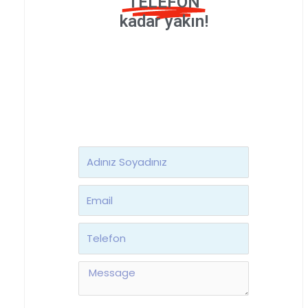
TELEFON
kadar yakın!
Ad
Soyad
Email
Telefon
Message