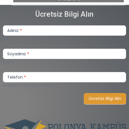
Ücretsiz Bilgi Alın
Sizi
Arayalım
Adınız
*
Lite
Ad
Soyadınız
*
Soyad
Telefon
*
Başında "0" Olmadan Giriniz!
Ücretsiz Bilgi Alın