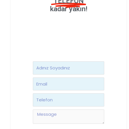
TELEFON
kadar yakın!
Ad
Soyad
Email
Telefon
Message