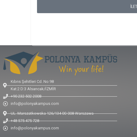
İLE
Kıbrıs Şehitleri Cd. No:98
Kat:2 D:3 Alsancak/İZMİR
+90 232 502 2008
info@polonyakampus.com
UL. Marszatkowska 126/134 00-008 Warszawa
+48 575 475 728
info@polonyakampus.com