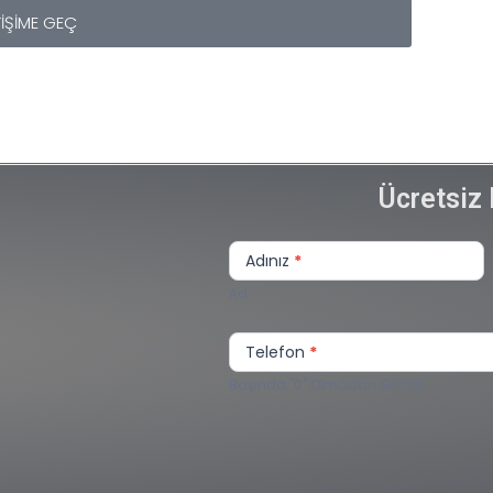
TİŞİME GEÇ
Ücretsiz 
Sizi
Arayalım
Adınız
*
Lite
Ad
Telefon
*
Başında "0" Olmadan Giriniz!