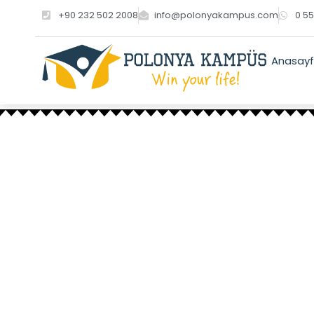
İçeriğe
+90 232 502 2008
info@polonyakampus.com
0 55
atla
Anasay