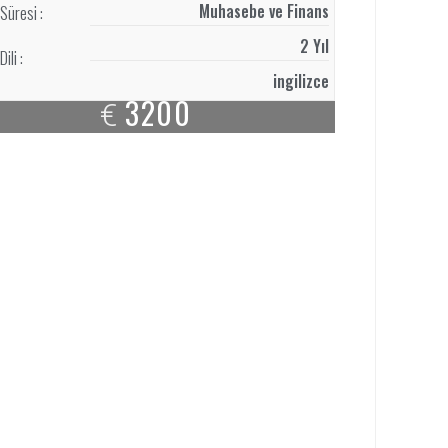
Muhasebe ve Finans
Süresi :
2 Yıl
ili :
ingilizce
3200
€