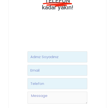
TELEFON
kadar yakın!
Ad
Soyad
Email
Telefon
Message