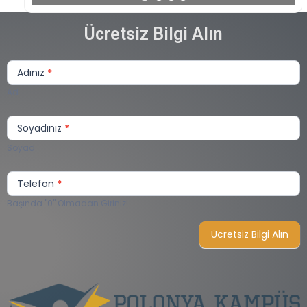
Ücretsiz Bilgi Alın
Sizi
Arayalım
Adınız
*
Lite
Ad
Soyadınız
*
Soyad
Telefon
*
Başında "0" Olmadan Giriniz!
Ücretsiz Bilgi Alın