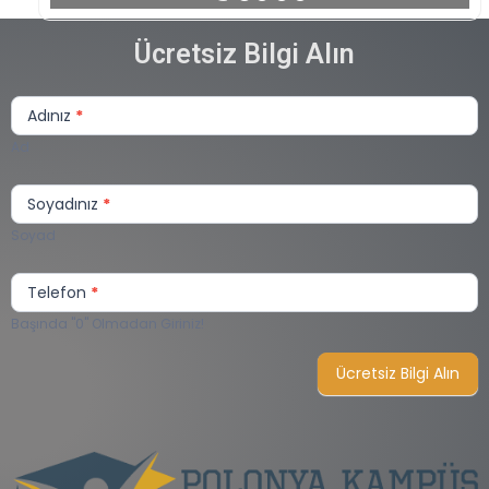
Ücretsiz Bilgi Alın
Sizi
Arayalım
Adınız
*
Lite
Ad
Soyadınız
*
Soyad
Telefon
*
Başında "0" Olmadan Giriniz!
Ücretsiz Bilgi Alın