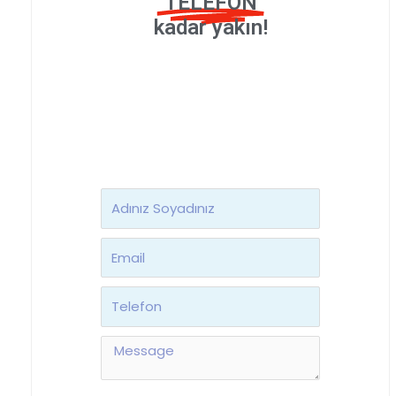
TELEFON
kadar yakın!
Ad
Soyad
Email
Telefon
Message